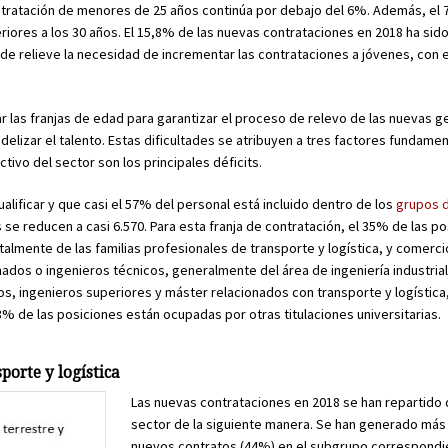
ontratación de menores de 25 años continúa por debajo del 6%. Además, el 
res a los 30 años. El 15,8% de las nuevas contrataciones en 2018 ha sido
e relieve la necesidad de incrementar las contrataciones a jóvenes, con el
 las franjas de edad para garantizar el proceso de relevo de las nuevas g
delizar el talento. Estas dificultades se atribuyen a tres factores fundament
ctivo del sector son los principales déficits.
alificar y que casi el 57% del personal está incluido dentro de los
grupos d
s se reducen a casi 6.570. Para esta franja de contratación, el 35% de las p
lmente de las familias profesionales de transporte y logística, y comerci
ados o ingenieros técnicos, generalmente del área de ingeniería industrial
, ingenieros superiores y máster relacionados con transporte y logística
3% de las posiciones están ocupadas por otras titulaciones universitarias.
porte y logística
Las nuevas contrataciones en 2018 se han repartido 
sector de la siguiente manera. Se han generado más
nuevos contratos (44%) en el subgrupo correspondi