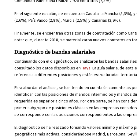
Comunidad Valenciana realizó 2.926 contratos (7,3%).
En el siguiente escalón, se encuentran Castilla La Mancha (5,3%), y 
(2,6%), País Vasco (2,8%), Murcia (2,5%) y Canarias (2,9%).
Finalmente, se encuentran otras zonas de contratación como Cantab
notar que, durante 2018, se materializaron nuevos contratos en 
Diagnóstico de bandas salariales
Continuando con el diagnóstico, se analizaron las bandas salariales 
consultado los datos disponibles en
Hays
. La guía salarial de est
referencia a diferentes posiciones y están estructuradas territori
Para abordar el análisis, se han tenido en cuenta únicamente las po
identifican con las posiciones de mandos intermedios y mandos dir
requerida es superior a cinco años. Por otra parte, se han conside
primer subgrupo de posiciones clásicas en las empresas consider
se corresponde con las posiciones correspondientes a las empresas 
El diagnóstico se ha realizado tomando valores mínimo y máximo 
geográficas más activas, considerándose Madrid, Barcelona, Sevilla,