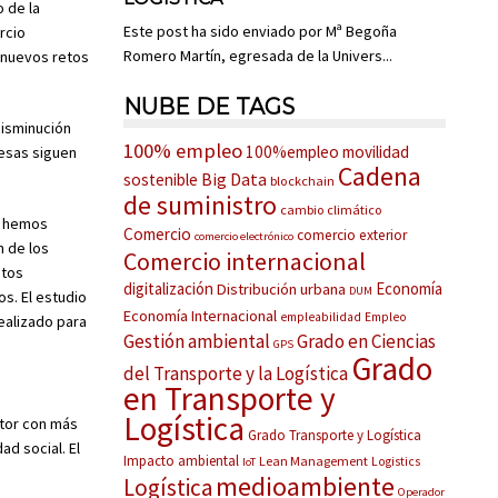
 de la
Este post ha sido enviado por Mª Begoña
rcio
Romero Martín, egresada de la Univers...
 nuevos retos
NUBE DE TAGS
disminución
100% empleo
100%empleo movilidad
resas siguen
Cadena
Big Data
sostenible
blockchain
de suministro
cambio climático
os hemos
Comercio
comercio exterior
comercio electrónico
n de los
Comercio internacional
atos
digitalización
Economía
Distribución urbana
DUM
os. El estudio
Economía Internacional
empleabilidad
Empleo
realizado para
Gestión ambiental
Grado en Ciencias
GPS
Grado
del Transporte y la Logística
en Transporte y
Logística
ctor con más
Grado Transporte y Logística
d social. El
Impacto ambiental
Lean Management
Logistics
IoT
medioambiente
Logística
Operador