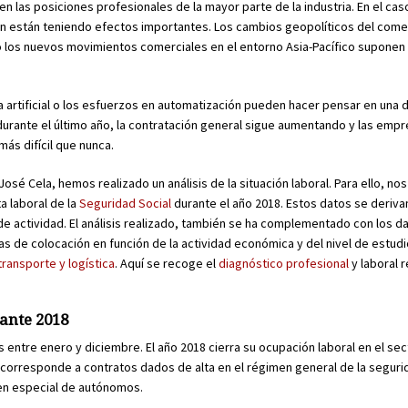
 las posiciones profesionales de la mayor parte de la industria. En el caso
ión están teniendo efectos importantes. Los cambios geopolíticos del come
 o los nuevos movimientos comerciales en el entorno Asia-Pacífico suponen
cia artificial o los esfuerzos en automatización pueden hacer pensar en una 
durante el último año, la contratación general sigue aumentando y las emp
ás difícil que nunca.
osé Cela, hemos realizado un análisis de la situación laboral. Para ello, n
a laboral de la
Seguridad Social
durante el año 2018. Estos datos se deriva
e actividad. El análisis realizado, también se ha complementado con los d
fras de colocación en función de la actividad económica y del nivel de estudi
transporte y logística
. Aquí se recoge el
diagnóstico profesional
y laboral 
rante 2018
s entre enero y diciembre. El año 2018 cierra su ocupación laboral en el se
corresponde a contratos dados de alta en el régimen general de la segurida
men especial de autónomos.