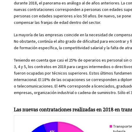
durante 2018, el panorama es análogo al de años anteriores. La c
nuevas contrataciones corresponden a personas con edades superio
personas con edades superiores a los 50 años. De nuevo, se pone d
compensar las franjas de edad dentro del sector.
La mayoría de las empresas coincide en la necesidad de compensar
No obstante, continúa el alto grado de dificultad para encontrar y fi
de formación específica, la competitividad salarial y la falta de atra
Teniendo en cuenta que casi el 25% de operarios es personal sin cu
3, 4 y 5, los contratos en 2018 para cargos intermedios o directivo
fueron ocupadas por técnicos superiores. Estos últimos fundamenta
internacional. El 18% de las ocupaciones se corresponden a diplom
o telecomunicaciones. El 44% corresponde a licenciados, graduados
empresas, organización industrial o cadena de suministro. Sólo el 
Las nuevas contrataciones realizadas en 2018 en trans