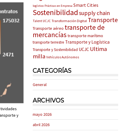
Smart Cities
logístico
Prácticas en Empresa
Sostenibilidad
supply chain
Transporte
Transformación Digital
Talent UCJC
transporte de
Transporte aéreo
mercancías
transporte marítimo
Transporte y Logística
transporte terrestre
Ultima
UCJC
Transporte y Sostenibilidad
milla
Vehículos Autónomos
CATEGORÍAS
General
ARCHIVOS
ctividades
mayo 2026
ransporte y
abril 2026