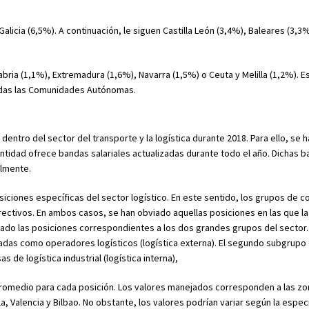
Galicia (6,5%). A continuación, le siguen Castilla León (3,4%), Baleares (3,3
ria (1,1%), Extremadura (1,6%), Navarra (1,5%) o Ceuta y Melilla (1,2%). E
todas las Comunidades Autónomas.
dentro del sector del transporte y la logística durante 2018. Para ello, se 
a entidad ofrece bandas salariales actualizadas durante todo el año. Dichas 
almente.
siciones específicas del sector logístico. En este sentido, los grupos de c
ectivos. En ambos casos, se han obviado aquellas posiciones en las que la
rado las posiciones correspondientes a los dos grandes grupos del sector. 
adas como operadores logísticos (logística externa). El segundo subgrupo
de logística industrial (logística interna),
promedio para cada posición. Los valores manejados corresponden a las z
 Valencia y Bilbao. No obstante, los valores podrían variar según la especi