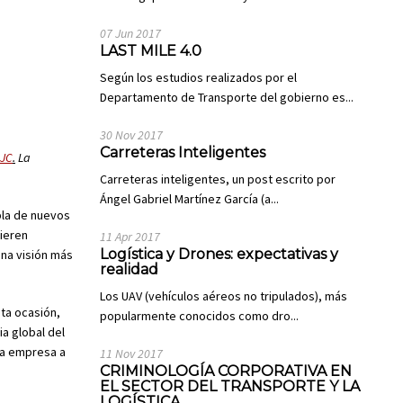
07 Jun 2017
LAST MILE 4.0
Según los estudios realizados por el
Departamento de Transporte del gobierno es...
30 Nov 2017
Carreteras Inteligentes
CJC
.
La
Carreteras inteligentes, un post escrito por
Ángel Gabriel Martínez García (a...
la de nuevos
ieren
11 Apr 2017
Logística y Drones: expectativas y
na visión más
realidad
Los UAV (vehículos aéreos no tripulados), más
sta ocasión,
popularmente conocidos como dro...
ia global del
la empresa a
11 Nov 2017
CRIMINOLOGÍA CORPORATIVA EN
EL SECTOR DEL TRANSPORTE Y LA
LOGÍSTICA