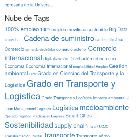
egresada de la Univers...
Nube de Tags
100% empleo
Big Data
100%empleo movilidad sostenible
Cadena de suministro
blockchain
cambio climático
Comercio
Comercio
comercio exterior
comercio electrónico
internacional
digitalización
Distribución urbana
DUM
Gestión
Economía
Economía Internacional
empleabilidad
Empleo
ambiental
Grado en Ciencias del Transporte y la
GPS
Grado en Transporte y
Logística
Logística
Grado Transporte y Logística
Impacto ambiental
IoT
medioambiente
Logística
Lean Management
Logistics
Smart Cities
Operador logístico
Prácticas en Empresa
Sostenibilidad
supply chain
Talent UCJC
Transporte
Transporte aéreo
Transformación Digital