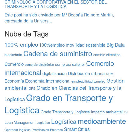
CRIMINOLOGÍA CORPORATIVA EN EL SECTOR DEL
TRANSPORTE Y LA LOGÍSTICA
Este post ha sido enviado por Mª Begoña Romero Martín,
egresada de la Univers...
Nube de Tags
100% empleo
Big Data
100%empleo movilidad sostenible
Cadena de suministro
blockchain
cambio climático
Comercio
Comercio
comercio exterior
comercio electrónico
internacional
digitalización
Distribución urbana
DUM
Gestión
Economía
Economía Internacional
empleabilidad
Empleo
ambiental
Grado en Ciencias del Transporte y la
GPS
Grado en Transporte y
Logística
Logística
Grado Transporte y Logística
Impacto ambiental
IoT
medioambiente
Logística
Lean Management
Logistics
Smart Cities
Operador logístico
Prácticas en Empresa