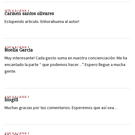
09/11/2017
Carmen santos olivares
Estupendo articulo. Enhorabuena al autor!
10/11/2017
Noelia Garcia
Muy interesante! Cada gesto suma en nuestra concienciaciòn. Me ha
encantado la parte “ que podemos hacer…” Espero llegue a mucha
gente.
10/11/2017
blogitl
Muchas gracias por tus comentarios. Esperemos que así sea…
10/11/2017