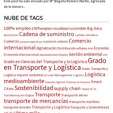
Este post ha sido enviado por Mª Begoña Romero Martín, egresada
de la Univers...
NUBE DE TAGS
100% empleo
Big Data
100%empleo movilidad sostenible
Cadena de suministro
blockchain
cambio climático
Comercio
Comercio
comercio exterior
comercio electrónico
internacional
digitalización
Economía
Distribución urbana
DUM
Gestión ambiental
Economía Internacional
empleabilidad
Empleo
GPS
Grado
Grado en Ciencias del Transporte y la Logística
en Transporte y Logística
Grado Transporte y
Logística
Logística
Impacto ambiental
Lean Management
Logistics
IoT
medioambiente
Smart
Operador logístico
Prácticas en Empresa
Sostenibilidad
supply chain
Cities
Talent UCJC
Transporte
Transporte aéreo
Transformación Digital
transporte de mercancías
transporte marítimo
Transporte y Logística
transporte terrestre
Transporte y Sostenibilidad
Ultima milla