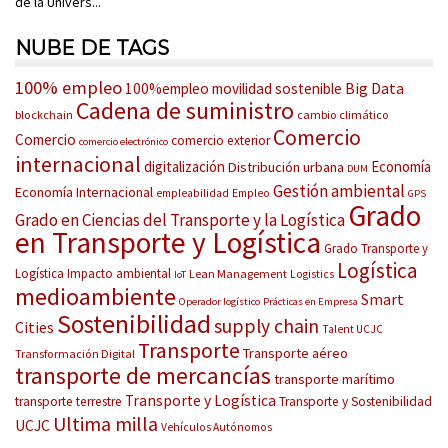
de la Univers...
NUBE DE TAGS
100% empleo
Big Data
100%empleo movilidad sostenible
Cadena de suministro
blockchain
cambio climático
Comercio
Comercio
comercio exterior
comercio electrónico
internacional
digitalización
Economía
Distribución urbana
DUM
Gestión ambiental
Economía Internacional
empleabilidad
Empleo
GPS
Grado
Grado en Ciencias del Transporte y la Logística
en Transporte y Logística
Grado Transporte y
Logística
Logística
Impacto ambiental
Lean Management
Logistics
IoT
medioambiente
Smart
Operador logístico
Prácticas en Empresa
Sostenibilidad
supply chain
Cities
Talent UCJC
Transporte
Transporte aéreo
Transformación Digital
transporte de mercancías
transporte marítimo
Transporte y Logística
transporte terrestre
Transporte y Sostenibilidad
Ultima milla
UCJC
Vehículos Autónomos