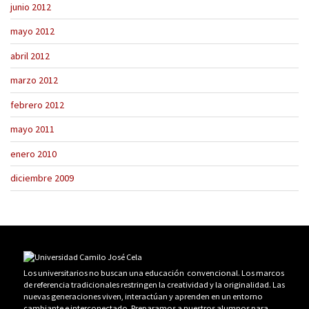
junio 2012
mayo 2012
abril 2012
marzo 2012
febrero 2012
mayo 2011
enero 2010
diciembre 2009
Los universitarios no buscan una educación convencional. Los marcos
de referencia tradicionales restringen la creatividad y la originalidad. Las
nuevas generaciones viven, interactúan y aprenden en un entorno
cambiante e interconectado. Preparamos a nuestros alumnos para