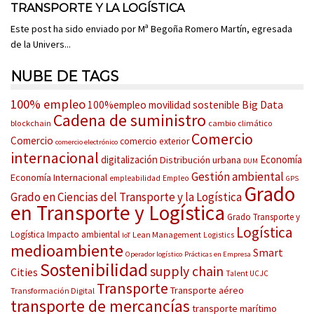
TRANSPORTE Y LA LOGÍSTICA
Este post ha sido enviado por Mª Begoña Romero Martín, egresada
de la Univers...
NUBE DE TAGS
100% empleo
Big Data
100%empleo movilidad sostenible
Cadena de suministro
blockchain
cambio climático
Comercio
Comercio
comercio exterior
comercio electrónico
internacional
digitalización
Economía
Distribución urbana
DUM
Gestión ambiental
Economía Internacional
empleabilidad
Empleo
GPS
Grado
Grado en Ciencias del Transporte y la Logística
en Transporte y Logística
Grado Transporte y
Logística
Logística
Impacto ambiental
Lean Management
Logistics
IoT
medioambiente
Smart
Operador logístico
Prácticas en Empresa
Sostenibilidad
supply chain
Cities
Talent UCJC
Transporte
Transporte aéreo
Transformación Digital
transporte de mercancías
transporte marítimo