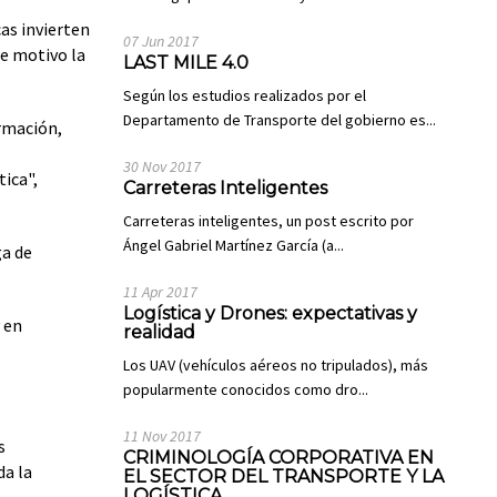
as invierten
07 Jun 2017
te motivo la
LAST MILE 4.0
Según los estudios realizados por el
Departamento de Transporte del gobierno es...
ormación,
30 Nov 2017
ica",
Carreteras Inteligentes
Carreteras inteligentes, un post escrito por
Ángel Gabriel Martínez García (a...
ga de
11 Apr 2017
Logística y Drones: expectativas y
 en
realidad
Los UAV (vehículos aéreos no tripulados), más
popularmente conocidos como dro...
11 Nov 2017
s
CRIMINOLOGÍA CORPORATIVA EN
da la
EL SECTOR DEL TRANSPORTE Y LA
LOGÍSTICA