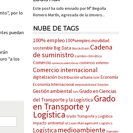
Este post ha sido enviado por Mª Begoña
nto", por lo
Romero Martín, egresada de la Univers...
NUBE DE TAGS
entes puedan
100% empleo
100%empleo movilidad
Cadena
Big Data
sostenible
blockchain
arán
de suministro
cambio climático
uro "a los
Comercio
comercio exterior
comercio electrónico
Comercio internacional
digitalización
Economía
Distribución urbana
DUM
Economía Internacional
empleabilidad
Empleo
Gestión ambiental
Grado en Ciencias
GPS
Grado
del Transporte y la Logística
en Transporte y
Logística
Grado Transporte y Logística
Impacto ambiental
Lean Management
Logistics
IoT
medioambiente
Logística
Operador