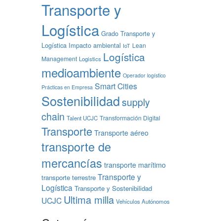
Transporte y
Logística
Grado Transporte y
Logística
Impacto ambiental
Lean
IoT
Logística
Management
Logistics
medioambiente
Operador logístico
Smart Cities
Prácticas en Empresa
Sostenibilidad
supply
chain
Transformación Digital
Talent UCJC
Transporte
Transporte aéreo
transporte de
mercancías
transporte marítimo
Transporte y
transporte terrestre
Logística
Transporte y Sostenibilidad
Ultima milla
UCJC
Vehículos Autónomos