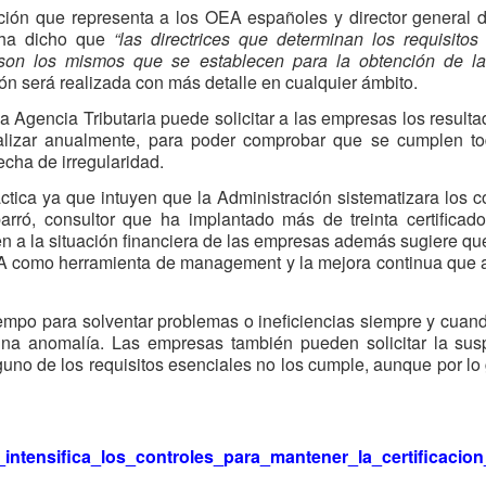
ación que representa a los OEA españoles y director general 
 ha dicho que
“las directrices que determinan los requisitos
son los mismos que se establecen para la obtención de la
ción será realizada con más detalle en cualquier ámbito.
a Agencia Tributaria puede solicitar a las empresas los result
realizar anualmente, para poder comprobar que se cumplen t
echa de irregularidad.
tica ya que intuyen que la Administración sistematizara los c
barró, consultor que ha implantado más de treinta certifica
 a la situación financiera de las empresas además sugiere qu
EA como herramienta de management y la mejora continua que
iempo para solventar problemas o ineficiencias siempre y cuan
na anomalía. Las empresas también pueden solicitar la sus
lguno de los requisitos esenciales no los cumple, aunque por lo
_intensifica_los_controles_para_mantener_la_certificaci