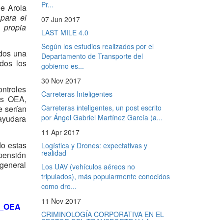
Pr...
de Arola
 para el
07 Jun 2017
 propia
LAST MILE 4.0
Según los estudios realizados por el
ados una
Departamento de Transporte del
odos los
gobierno es...
30 Nov 2017
ontroles
Carreteras Inteligentes
dos OEA,
Carreteras inteligentes, un post escrito
e serían
por Ángel Gabriel Martínez García (a...
 ayudara
11 Apr 2017
do estas
Logística y Drones: expectativas y
realidad
pensión
 general
Los UAV (vehículos aéreos no
tripulados), más popularmente conocidos
como dro...
11 Nov 2017
on_OEA
CRIMINOLOGÍA CORPORATIVA EN EL