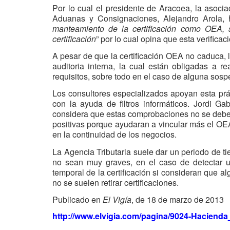
Por lo cual el presidente de Aracoea, la asoci
Aduanas y Consignaciones, Alejandro Arola,
manteamiento de la certificación como OEA, 
certificación
” por lo cual opina que esta verifica
A pesar de que la certificación OEA no caduca, l
auditoria interna, la cual están obligadas a 
requisitos, sobre todo en el caso de alguna sosp
Los consultores especializados apoyan esta prác
con la ayuda de filtros informáticos. Jordi Ga
considera que estas comprobaciones no se deben
positivas porque ayudaran a vincular más el O
en la continuidad de los negocios.
La Agencia Tributaria suele dar un periodo de t
no sean muy graves, en el caso de detectar u
temporal de la certificación si consideran que a
no se suelen retirar certificaciones.
Publicado en
El Vigía
, de 18 de marzo de 2013
http://www.elvigia.com/pagina/9024-Hacienda