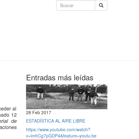
Entradas más leídas
ceder al
28 Feb 2017
asado 12
orial de
ESTADÍSTICA AL AIRE LIBRE
aciones
https://www.youtube.com/watch?
v=imhCg7pGDP4&feature=youtu.be