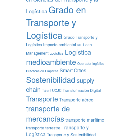
Grado en
Logística
Transporte y
Logística
Grado Transporte y
Logística
Impacto ambiental
Lean
IoT
Logística
Management
Logistics
medioambiente
Operador logístico
Smart Cities
Prácticas en Empresa
Sostenibilidad
supply
chain
Transformación Digital
Talent UCJC
Transporte
Transporte aéreo
transporte de
mercancías
transporte marítimo
Transporte y
transporte terrestre
Logística
Transporte y Sostenibilidad