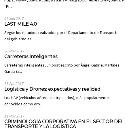
https://www.youtube.com/watch?v=imhCg7pGDP4&feature=youtu.be
Pr...
07 Jun 2017
LAST MILE 4.0
Según los estudios realizados por el Departamento de Transporte
del gobierno es...
30 Nov 2017
Carreteras Inteligentes
Carreteras inteligentes, un post escrito por Ángel Gabriel Martínez
García (a...
11 Apr 2017
Logística y Drones: expectativas y realidad
Los UAV (vehículos aéreos no tripulados), más popularmente
conocidos como dro...
11 Nov 2017
CRIMINOLOGÍA CORPORATIVA EN EL SECTOR DEL
TRANSPORTE Y LA LOGÍSTICA