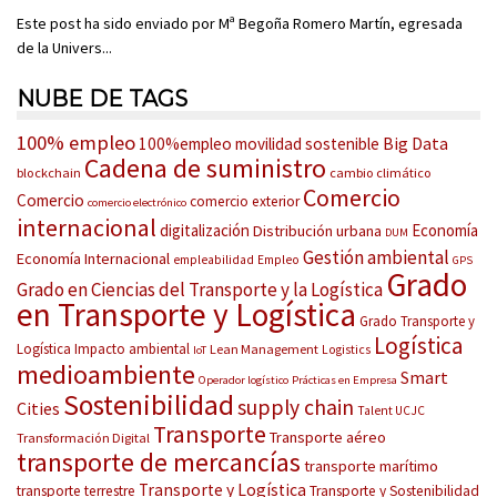
Este post ha sido enviado por Mª Begoña Romero Martín, egresada
de la Univers...
NUBE DE TAGS
100% empleo
Big Data
100%empleo movilidad sostenible
Cadena de suministro
blockchain
cambio climático
Comercio
Comercio
comercio exterior
comercio electrónico
internacional
digitalización
Economía
Distribución urbana
DUM
Gestión ambiental
Economía Internacional
empleabilidad
Empleo
GPS
Grado
Grado en Ciencias del Transporte y la Logística
en Transporte y Logística
Grado Transporte y
Logística
Logística
Impacto ambiental
Lean Management
Logistics
IoT
medioambiente
Smart
Operador logístico
Prácticas en Empresa
Sostenibilidad
supply chain
Cities
Talent UCJC
Transporte
Transporte aéreo
Transformación Digital
transporte de mercancías
transporte marítimo
Transporte y Logística
transporte terrestre
Transporte y Sostenibilidad