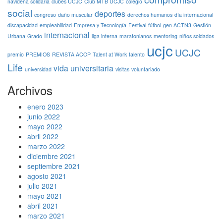
navideña solidaria
clubes UCJC
Club MTB UCJC
colegio
social
deportes
congreso
daño muscular
derechos humanos
día internacional
discapacidad
empleabilidad
Empresa y Tecnología
Festival
fútbol
gen ACTN3
Gestión
internacional
Urbana
Grado
liga interna
maratonianos
mentoring
niños soldados
ucjc
UCJC
premio
PREMIOS
REVISTA ACOP
Talent at Work
talento
Life
vida universitaria
universidad
visitas
voluntariado
Archivos
enero 2023
junio 2022
mayo 2022
abril 2022
marzo 2022
diciembre 2021
septiembre 2021
agosto 2021
julio 2021
mayo 2021
abril 2021
marzo 2021