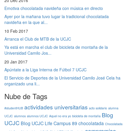
20 Dec 2016
Emotiva chocolatada navideña con música en directo
Ayer por la mañana tuvo lugar la tradicional chocolatada
navideña en la que al...
10 Feb 2017
Arranca el Club de MTB de la UCJC
Ya está en marcha el club de bicicleta de montaña de la
Universidad Camilo Jos...
20 Jan 2017
Apúntate a la Liga Interna de Fútbol 7 UCJC
El Servicio de Deportes de la Universidad Camilo José Cela ha
organizado una li...
Nube de Tags
actividades universitarias
#studentHUB
acto solidario
alumna
Blog
UCJC
alumnos
alumnos UCJC
Aquel no era yo
bicicleta de montaña
UCJC
Blog UCJC Life
Campus 89
chocolatada
Chocolatada
compromiso