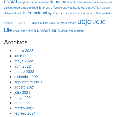
social
deportes
congreso
daño muscular
derechos humanos
día internacional
discapacidad
empleabilidad
Empresa y Tecnología
Festival
fútbol
gen ACTN3
Gestión
internacional
Urbana
Grado
liga interna
maratonianos
mentoring
niños soldados
ucjc
UCJC
premio
PREMIOS
REVISTA ACOP
Talent at Work
talento
Life
vida universitaria
universidad
visitas
voluntariado
Archivos
enero 2023
junio 2022
mayo 2022
abril 2022
marzo 2022
diciembre 2021
septiembre 2021
agosto 2021
julio 2021
mayo 2021
abril 2021
marzo 2021
febrero 2021