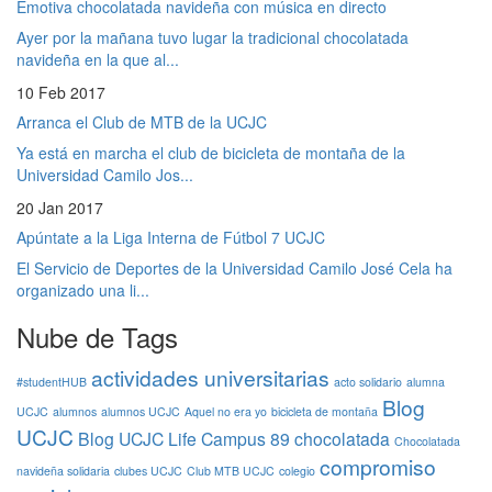
Emotiva chocolatada navideña con música en directo
Ayer por la mañana tuvo lugar la tradicional chocolatada
navideña en la que al...
10 Feb 2017
Arranca el Club de MTB de la UCJC
Ya está en marcha el club de bicicleta de montaña de la
Universidad Camilo Jos...
20 Jan 2017
Apúntate a la Liga Interna de Fútbol 7 UCJC
El Servicio de Deportes de la Universidad Camilo José Cela ha
organizado una li...
Nube de Tags
actividades universitarias
#studentHUB
acto solidario
alumna
Blog
UCJC
alumnos
alumnos UCJC
Aquel no era yo
bicicleta de montaña
UCJC
Blog UCJC Life
Campus 89
chocolatada
Chocolatada
compromiso
navideña solidaria
clubes UCJC
Club MTB UCJC
colegio