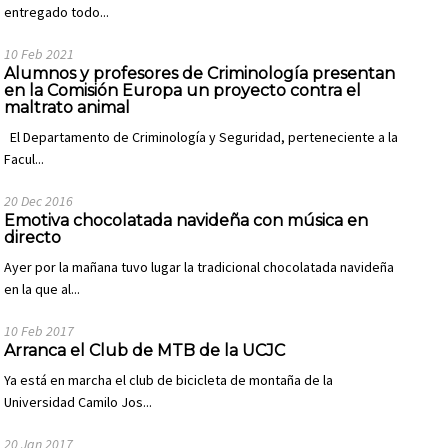
entregado todo...
10 Feb 2021
Alumnos y profesores de Criminología presentan
en la Comisión Europa un proyecto contra el
maltrato animal
El Departamento de Criminología y Seguridad, perteneciente a la
Facul...
20 Dec 2016
Emotiva chocolatada navideña con música en
directo
Ayer por la mañana tuvo lugar la tradicional chocolatada navideña
en la que al...
10 Feb 2017
Arranca el Club de MTB de la UCJC
Ya está en marcha el club de bicicleta de montaña de la
Universidad Camilo Jos...
20 Jan 2017