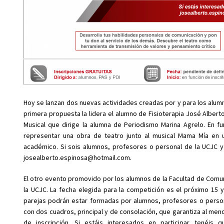
Hoy se lanzan dos nuevas actividades creadas por y para los alumno
primera propuesta la lidera el alumno de Fisioterapia José Albert
Musical que dirige la alumna de Periodismo Marina Agrelo. En 
representar una obra de teatro junto al musical Mama Mía en u
académico. Si sois alumnos, profesores o personal de la UCJC y 
josealberto.espinosa@hotmail.com.
El otro evento promovido por los alumnos de la Facultad de Comun
la UCJC. La fecha elegida para la competición es el próximo 15 
parejas podrán estar formadas por alumnos, profesores o person
con dos cuadros, principal y de consolación, que garantiza al men
de inscripción. Si estáis interesados en participar tenéis 