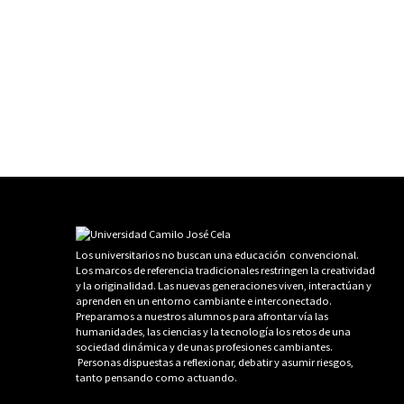
Los universitarios no buscan una educación convencional.
Los marcos de referencia tradicionales restringen la creatividad
y la originalidad. Las nuevas generaciones viven, interactúan y
aprenden en un entorno cambiante e interconectado.
Preparamos a nuestros alumnos para afrontar vía las
humanidades, las ciencias y la tecnología los retos de una
sociedad dinámica y de unas profesiones cambiantes.
Personas dispuestas a reflexionar, debatir y asumir riesgos,
tanto pensando como actuando.