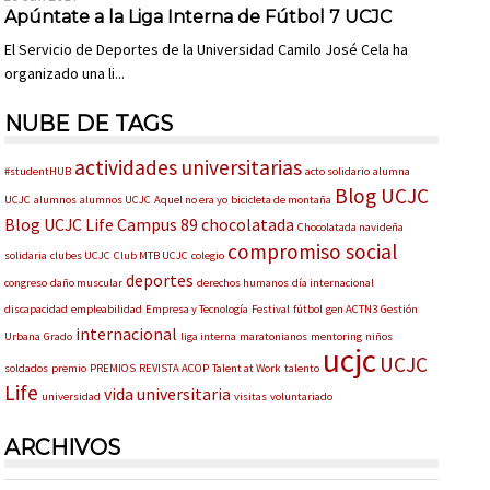
Apúntate a la Liga Interna de Fútbol 7 UCJC
El Servicio de Deportes de la Universidad Camilo José Cela ha
organizado una li...
NUBE DE TAGS
actividades universitarias
#studentHUB
acto solidario
alumna
Blog UCJC
UCJC
alumnos
alumnos UCJC
Aquel no era yo
bicicleta de montaña
Blog UCJC Life
Campus 89
chocolatada
Chocolatada navideña
compromiso social
solidaria
clubes UCJC
Club MTB UCJC
colegio
deportes
congreso
daño muscular
derechos humanos
día internacional
discapacidad
empleabilidad
Empresa y Tecnología
Festival
fútbol
gen ACTN3
Gestión
internacional
Urbana
Grado
liga interna
maratonianos
mentoring
niños
ucjc
UCJC
soldados
premio
PREMIOS
REVISTA ACOP
Talent at Work
talento
Life
vida universitaria
universidad
visitas
voluntariado
ARCHIVOS