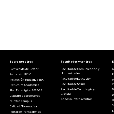
Sobre nosotros
Facultades y centros
E
Bienvenida del Rector
Facultad de Comunicación y
G
Humanidades
Patronato UCJC
F
Facultad de Educación
Institución Educativa SEK
M
Facultad de Salud
P
Estructura Académica
Facultad de Tecnología y
D
Plan Estratégico 2020-25
Ciencia
D
Claustro de profesores
Todos nuestros centros
D
Nuestro campus
S
Calidad
/
Normativa
E
Portal de Transparencia