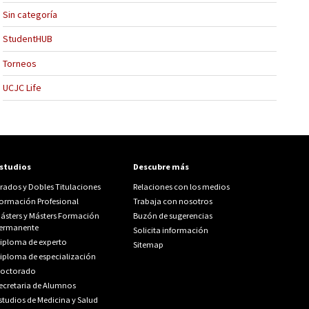
Sin categoría
StudentHUB
Torneos
UCJC Life
studios
Descubre más
rados y Dobles Titulaciones
Relaciones con los medios
ormación Profesional
Trabaja con nosotros
ásters y Másters Formación
Buzón de sugerencias
ermanente
Solicita información
iploma de experto
Sitemap
iploma de especialización
octorado
ecretaria de Alumnos
studios de Medicina y Salud