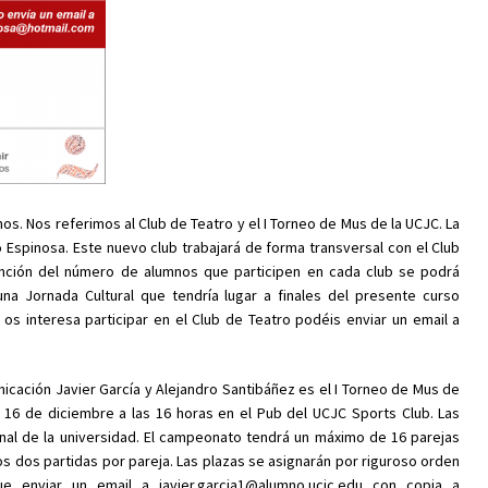
s. Nos referimos al Club de Teatro y el I Torneo de Mus de la UCJC. La
o Espinosa. Este nuevo club trabajará de forma transversal con el Club
función del número de alumnos que participen en cada club se podrá
na Jornada Cultural que tendría lugar a finales del presente curso
os interesa participar en el Club de Teatro podéis enviar un email a
icación Javier García y Alejandro Santibáñez es el I Torneo de Mus de
y 16 de diciembre a las 16 horas en el Pub del UCJC Sports Club. Las
al de la universidad. El campeonato tendrá un máximo de 16 parejas
os dos partidas por pareja. Las plazas se asignarán por riguroso orden
que enviar un email a javier.garcia1@alumno.ucjc.edu con copia a