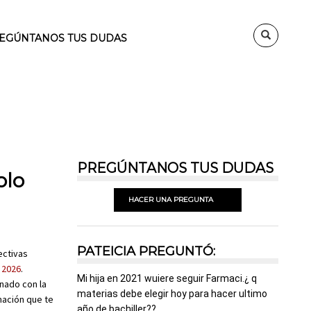
EGÚNTANOS TUS DUDAS
PREGÚNTANOS TUS DUDAS
olo
HACER UNA PREGUNTA
PATEICIA PREGUNTÓ:
ectivas
 2026
.
Mi hija en 2021 wuiere seguir Farmaci.¿ q
onado con la
materias debe elegir hoy para hacer ultimo
mación que te
año de bachiller??