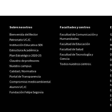
Sobre nosotros
Facultades y centros
E
Bienvenida del Rector
Facultad de Comunicación y
G
Humanidades
Patronato UCJC
F
Facultad de Educación
Institución Educativa SEK
M
Facultad de Salud
P
Estructura Académica
Facultad de Tecnología y
D
Plan Estratégico 2020-25
Ciencia
D
Claustro de profesores
Todos nuestros centros
D
Nuestro campus
S
Calidad
/
Normativa
E
Portal de Transparencia
E
Compromiso medioambiental
h
Alumni UCJC
E
Fundación Felipe Segovia
E
C
E