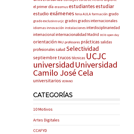
estudiantes
estudiar
el primer día
erasmus
exámenes
estudio
grado
feria AULA
formación
grados
grados internacionales
grado exclusivo ucjc
interdisciplinariedad
idiomas
innovación
instalaciones
internacionalidad
internacional
Madrid
ocio
open day
prácticas
orientación
salidas
PAU
profesores
Selectividad
salud
profesionales
UCJC
trucos
septiembre
técnicas
universidad
Universidad
Camilo José Cela
universitarios
VERANO
CATEGORÍAS
10 Motivos
Artes Digitales
CCAFYD