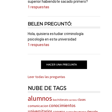
superior habiendote sacado primero?
1 respuestas
BELEN PREGUNTÓ:
Hola, quisiera estudiar criminología
psicología en esta universidad
1 respuestas
HACER UNA PREGUNTA
Leer todas las preguntas
NUBE DE TAGS
alumnos
clases
bachillerato
carrera
conocimientos
comunicacion
universitarios
consejos
deporte
curso de verano