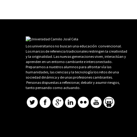
Los universitarios no buscan una educación convencional.
Los marcos de referencia tradicionales restringen la creatividad
y la originalidad. Las nuevas generaciones viven, interactúan y
aprenden en un entorno cambiante e interconectado.
Preparamos a nuestros alumnos para afrontar vía las
humanidades, las ciencias y la tecnología los retos de una
sociedad dinámica y de unas profesiones cambiantes.
Personas dispuestas a reflexionar, debatir y asumir riesgos,
tanto pensando como actuando.