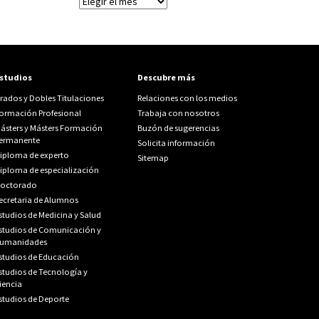
Archivos
studios
Descubre más
rados y Dobles Titulaciones
Relaciones con los medios
ormación Profesional
Trabaja con nosotros
ásters y Másters Formación
Buzón de sugerencias
ermanente
Solicita información
iploma de experto
Sitemap
iploma de especialización
octorado
ecretaria de Alumnos
studios de Medicina y Salud
studios de Comunicación y
umanidades
studios de Educación
studios de Tecnología y
iencia
studios de Deporte