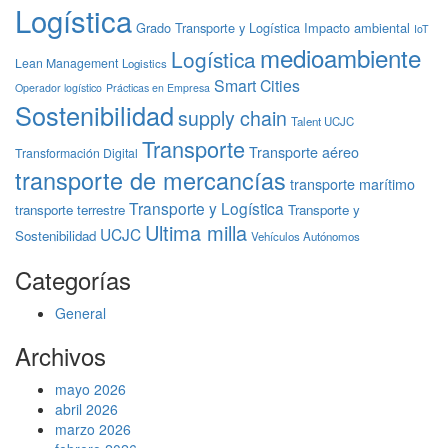
Logística
Grado Transporte y Logística
Impacto ambiental
IoT
medioambiente
Logística
Lean Management
Logistics
Smart Cities
Operador logístico
Prácticas en Empresa
Sostenibilidad
supply chain
Talent UCJC
Transporte
Transporte aéreo
Transformación Digital
transporte de mercancías
transporte marítimo
Transporte y Logística
transporte terrestre
Transporte y
Ultima milla
UCJC
Sostenibilidad
Vehículos Autónomos
Categorías
General
Archivos
mayo 2026
abril 2026
marzo 2026