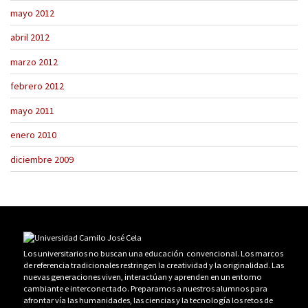
mayo 2012
abril 2012
marzo 2012
febrero 2012
mayo 2011
enero 2010
diciembre 2009
Los universitarios no buscan una educación convencional. Los marcos
de referencia tradicionales restringen la creatividad y la originalidad. Las
nuevas generaciones viven, interactúan y aprenden en un entorno
cambiante e interconectado. Preparamos a nuestros alumnos para
afrontar vía las humanidades, las ciencias y la tecnología los retos de