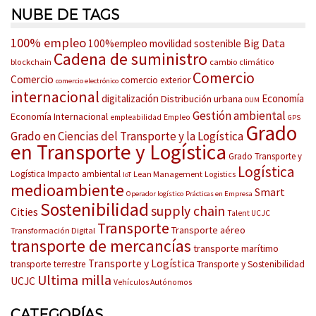
NUBE DE TAGS
100% empleo
Big Data
100%empleo movilidad sostenible
Cadena de suministro
blockchain
cambio climático
Comercio
Comercio
comercio exterior
comercio electrónico
internacional
digitalización
Economía
Distribución urbana
DUM
Gestión ambiental
Economía Internacional
empleabilidad
Empleo
GPS
Grado
Grado en Ciencias del Transporte y la Logística
en Transporte y Logística
Grado Transporte y
Logística
Logística
Impacto ambiental
Lean Management
Logistics
IoT
medioambiente
Smart
Operador logístico
Prácticas en Empresa
Sostenibilidad
supply chain
Cities
Talent UCJC
Transporte
Transporte aéreo
Transformación Digital
transporte de mercancías
transporte marítimo
Transporte y Logística
transporte terrestre
Transporte y Sostenibilidad
Ultima milla
UCJC
Vehículos Autónomos
CATEGORÍAS