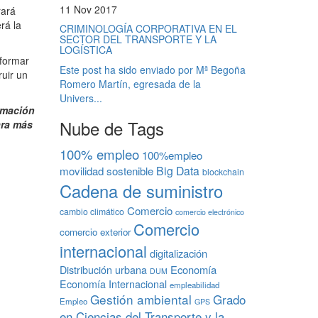
11 Nov 2017
rará
rá la
CRIMINOLOGÍA CORPORATIVA EN EL
SECTOR DEL TRANSPORTE Y LA
LOGÍSTICA
sformar
Este post ha sido enviado por Mª Begoña
uir un
Romero Martín, egresada de la
Univers...
rmación
Nube de Tags
ara más
100% empleo
100%empleo
Big Data
movilidad sostenible
blockchain
Cadena de suministro
Comercio
cambio climático
comercio electrónico
Comercio
comercio exterior
internacional
digitalización
Economía
Distribución urbana
DUM
Economía Internacional
empleabilidad
Gestión ambiental
Grado
Empleo
GPS
en Ciencias del Transporte y la