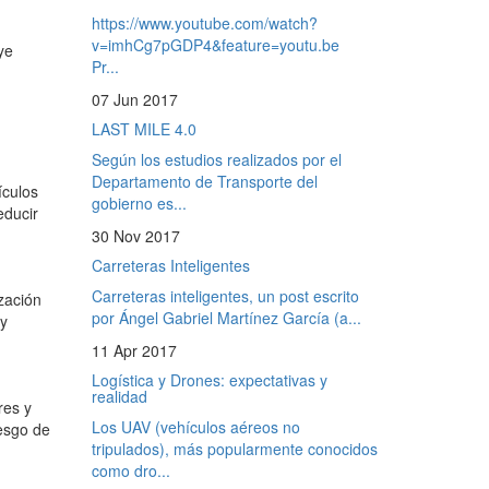
https://www.youtube.com/watch?
v=imhCg7pGDP4&feature=youtu.be
ye
Pr...
07 Jun 2017
LAST MILE 4.0
Según los estudios realizados por el
Departamento de Transporte del
ículos
gobierno es...
educir
30 Nov 2017
Carreteras Inteligentes
Carreteras inteligentes, un post escrito
ización
por Ángel Gabriel Martínez García (a...
 y
11 Apr 2017
Logística y Drones: expectativas y
realidad
res y
Los UAV (vehículos aéreos no
iesgo de
tripulados), más popularmente conocidos
como dro...