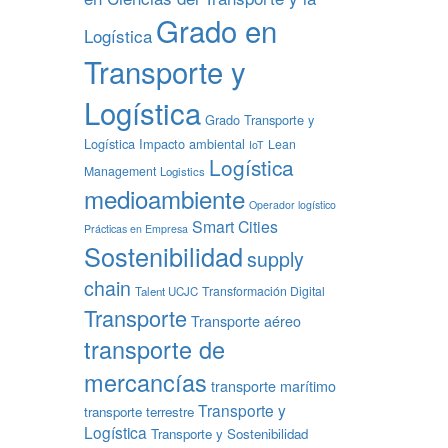
Grado en
Logística
Transporte y
Logística
Grado Transporte y
Logística
Impacto ambiental
Lean
IoT
Logística
Management
Logistics
medioambiente
Operador logístico
Smart Cities
Prácticas en Empresa
Sostenibilidad
supply
chain
Transformación Digital
Talent UCJC
Transporte
Transporte aéreo
transporte de
mercancías
transporte marítimo
Transporte y
transporte terrestre
Logística
Transporte y Sostenibilidad