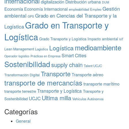
internacional
digitalización
Distribución urbana
DUM
Gestión
Economía
Economía Internacional
empleabilidad
Empleo
ambiental
Grado en Ciencias del Transporte y la
GPS
Grado en Transporte y
Logística
Logística
Grado Transporte y Logística
Impacto ambiental
IoT
medioambiente
Logística
Lean Management
Logistics
Smart Cities
Operador logístico
Prácticas en Empresa
Sostenibilidad
supply chain
Talent UCJC
Transporte
Transporte aéreo
Transformación Digital
transporte de mercancías
transporte marítimo
Transporte y Logística
transporte terrestre
Transporte y
Ultima milla
UCJC
Sostenibilidad
Vehículos Autónomos
Categorías
General