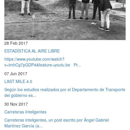
28 Feb 2017
ESTADÍSTICA AL AIRE LIBRE
https://www.youtube.com/watch?
v=imhCg7pGDP4&feature=youtu.be Pr...
07 Jun 2017
LAST MILE 4.0
Según los estudios realizados por el Departamento de Transporte
del gobierno es...
30 Nov 2017
Carreteras Inteligentes
Carreteras inteligentes, un post escrito por Ángel Gabriel
Martínez García (a...