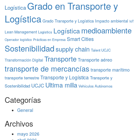
Grado en Transporte y
Logística
Logística
Grado Transporte y Logística
Impacto ambiental
IoT
medioambiente
Logística
Lean Management
Logistics
Smart Cities
Operador logístico
Prácticas en Empresa
Sostenibilidad
supply chain
Talent UCJC
Transporte
Transporte aéreo
Transformación Digital
transporte de mercancías
transporte marítimo
Transporte y Logística
transporte terrestre
Transporte y
Ultima milla
UCJC
Sostenibilidad
Vehículos Autónomos
Categorías
General
Archivos
mayo 2026