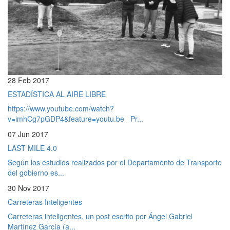
28 Feb 2017
ESTADÍSTICA AL AIRE LIBRE
https://www.youtube.com/watch?
v=imhCg7pGDP4&feature=youtu.be Pr...
07 Jun 2017
LAST MILE 4.0
Según los estudios realizados por el Departamento de Transporte
del gobierno es...
30 Nov 2017
Carreteras Inteligentes
Carreteras inteligentes, un post escrito por Ángel Gabriel
Martínez García (a...