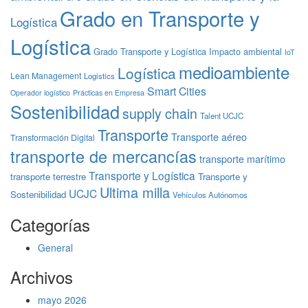
Grado en Transporte y
Logística
Logística
Grado Transporte y Logística
Impacto ambiental
IoT
medioambiente
Logística
Lean Management
Logistics
Smart Cities
Operador logístico
Prácticas en Empresa
Sostenibilidad
supply chain
Talent UCJC
Transporte
Transporte aéreo
Transformación Digital
transporte de mercancías
transporte marítimo
Transporte y Logística
transporte terrestre
Transporte y
Ultima milla
UCJC
Sostenibilidad
Vehículos Autónomos
Categorías
General
Archivos
mayo 2026