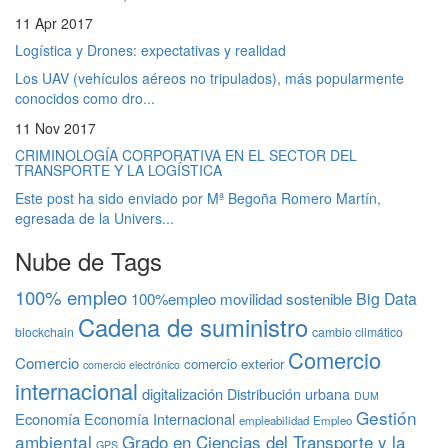
11 Apr 2017
Logística y Drones: expectativas y realidad
Los UAV (vehículos aéreos no tripulados), más popularmente
conocidos como dro...
11 Nov 2017
CRIMINOLOGÍA CORPORATIVA EN EL SECTOR DEL
TRANSPORTE Y LA LOGÍSTICA
Este post ha sido enviado por Mª Begoña Romero Martín,
egresada de la Univers...
Nube de Tags
100% empleo
Big Data
100%empleo movilidad sostenible
Cadena de suministro
blockchain
cambio climático
Comercio
Comercio
comercio exterior
comercio electrónico
internacional
digitalización
Distribución urbana
DUM
Gestión
Economía
Economía Internacional
empleabilidad
Empleo
ambiental
Grado en Ciencias del Transporte y la
GPS