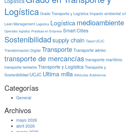
Logística
Logística
Grado Transporte y Logística
Impacto ambiental
IoT
medioambiente
Logística
Lean Management
Logistics
Smart Cities
Operador logístico
Prácticas en Empresa
Sostenibilidad
supply chain
Talent UCJC
Transporte
Transporte aéreo
Transformación Digital
transporte de mercancías
transporte marítimo
Transporte y Logística
transporte terrestre
Transporte y
Ultima milla
UCJC
Sostenibilidad
Vehículos Autónomos
Categorías
General
Archivos
mayo 2026
abril 2026
marzo 2026