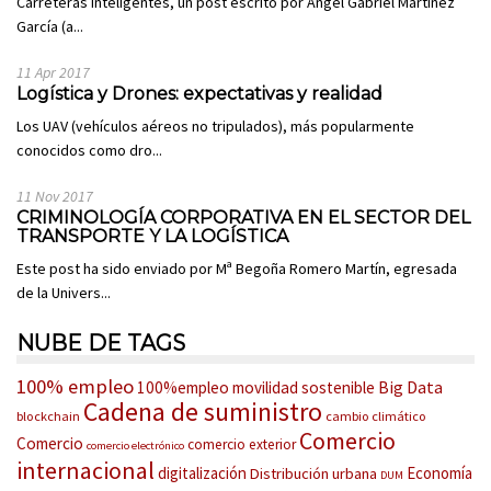
Carreteras inteligentes, un post escrito por Ángel Gabriel Martínez
García (a...
11 Apr 2017
Logística y Drones: expectativas y realidad
Los UAV (vehículos aéreos no tripulados), más popularmente
conocidos como dro...
11 Nov 2017
CRIMINOLOGÍA CORPORATIVA EN EL SECTOR DEL
TRANSPORTE Y LA LOGÍSTICA
Este post ha sido enviado por Mª Begoña Romero Martín, egresada
de la Univers...
NUBE DE TAGS
100% empleo
Big Data
100%empleo movilidad sostenible
Cadena de suministro
blockchain
cambio climático
Comercio
Comercio
comercio exterior
comercio electrónico
internacional
digitalización
Economía
Distribución urbana
DUM