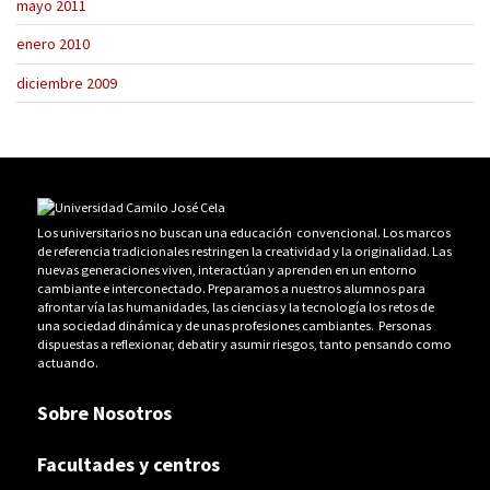
mayo 2011
enero 2010
diciembre 2009
Los universitarios no buscan una educación convencional. Los marcos
de referencia tradicionales restringen la creatividad y la originalidad. Las
nuevas generaciones viven, interactúan y aprenden en un entorno
cambiante e interconectado. Preparamos a nuestros alumnos para
afrontar vía las humanidades, las ciencias y la tecnología los retos de
una sociedad dinámica y de unas profesiones cambiantes. Personas
dispuestas a reflexionar, debatir y asumir riesgos, tanto pensando como
actuando.
Sobre Nosotros
Facultades y centros