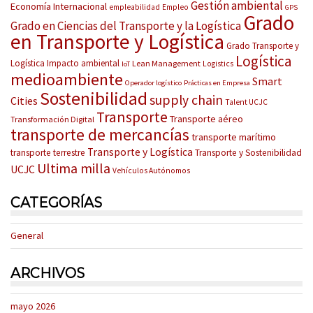
Gestión ambiental
Economía Internacional
empleabilidad
Empleo
GPS
Grado
Grado en Ciencias del Transporte y la Logística
en Transporte y Logística
Grado Transporte y
Logística
Logística
Impacto ambiental
Lean Management
Logistics
IoT
medioambiente
Smart
Operador logístico
Prácticas en Empresa
Sostenibilidad
supply chain
Cities
Talent UCJC
Transporte
Transporte aéreo
Transformación Digital
transporte de mercancías
transporte marítimo
Transporte y Logística
transporte terrestre
Transporte y Sostenibilidad
Ultima milla
UCJC
Vehículos Autónomos
CATEGORÍAS
General
ARCHIVOS
mayo 2026