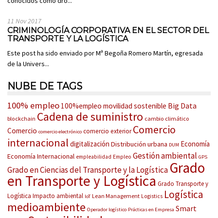
conocidos como dro...
11 Nov 2017
CRIMINOLOGÍA CORPORATIVA EN EL SECTOR DEL
TRANSPORTE Y LA LOGÍSTICA
Este post ha sido enviado por Mª Begoña Romero Martín, egresada
de la Univers...
NUBE DE TAGS
100% empleo
Big Data
100%empleo movilidad sostenible
Cadena de suministro
blockchain
cambio climático
Comercio
Comercio
comercio exterior
comercio electrónico
internacional
digitalización
Economía
Distribución urbana
DUM
Gestión ambiental
Economía Internacional
empleabilidad
Empleo
GPS
Grado
Grado en Ciencias del Transporte y la Logística
en Transporte y Logística
Grado Transporte y
Logística
Logística
Impacto ambiental
Lean Management
Logistics
IoT
medioambiente
Smart
Operador logístico
Prácticas en Empresa