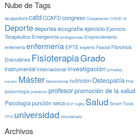
Nube de Tags
cafd
congreso
CCAFD
acupuntura
Cooperación
COVID-19
Deporte
ecografía
deportes
ejercicio
Ejercicio
Terapéutico
Emergencia
Emprendimiento
emergencias
enfermería
EPTE
Fibrolisis
enfemería
experto
Fascial
Fisioterapia
Grado
Diacutánea
investigación
instrumental
internacional
jornadas
Máster
Osteopatía
nutrición
Pilat
Neurociencias
maratón
profesor
promoción de la salud
posturología
practicum
Salud
Psicología
punción seca
Smart Tools
rugby
RCP
universidad
TFG
Voluntariado
Archivos