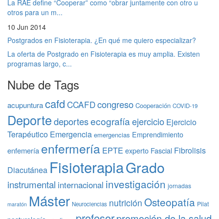
La RAE define “Cooperar” como “obrar juntamente con otro u
otros para un m...
10 Jun 2014
Postgrados en Fisioterapia. ¿En qué me quiero especializar?
La oferta de Postgrado en Fisioterapia es muy amplia. Existen
programas largo, c...
Nube de Tags
cafd
congreso
CCAFD
acupuntura
Cooperación
COVID-19
Deporte
ecografía
deportes
ejercicio
Ejercicio
Terapéutico
Emergencia
Emprendimiento
emergencias
enfermería
EPTE
Fibrolisis
enfemería
experto
Fascial
Fisioterapia
Grado
Diacutánea
investigación
instrumental
internacional
jornadas
Máster
Osteopatía
nutrición
Pilat
Neurociencias
maratón
profesor
promoción de la salud