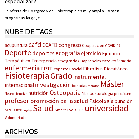
especializar?
La oferta de Postgrado en Fisioterapia es muy amplia. Existen
programas largo, c...
NUBE DE TAGS
cafd
congreso
CCAFD
acupuntura
Cooperación
COVID-19
Deporte
ecografía
deportes
ejercicio
Ejercicio
Terapéutico
Emergencia
enfemería
Emprendimiento
emergencias
enfermería
EPTE
Fibrolisis Diacutánea
experto
Fascial
Fisioterapia
Grado
instrumental
Máster
investigación
internacional
jornadas
maratón
Osteopatía
nutrición
posturología
Pilat
practicum
Neurociencias
profesor
promoción de la salud
Psicología
punción
Salud
universidad
seca
Smart Tools
rugby
TFG
RCP
Voluntariado
ARCHIVOS