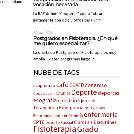
s en un plano
vocación necesaria
La RAE define “Cooperar” como “obrar
juntamente con otro u otros para un m...
10 Jun 2014
Postgrados en Fisioterapia. ¿En qué
me quiero especializar?
La oferta de Postgrado en Fisioterapia es muy
amplia. Existen programas largo, c...
NUBE DE TAGS
cafd
congreso
CCAFD
acupuntura
Deporte
deportes
Cooperación
COVID-19
ecografía
ejercicio
Ejercicio
Terapéutico
Emergencia
emergencias
enfermería
enfemería
Emprendimiento
EPTE
Fibrolisis Diacutánea
experto
Fascial
Fisioterapia
Grado