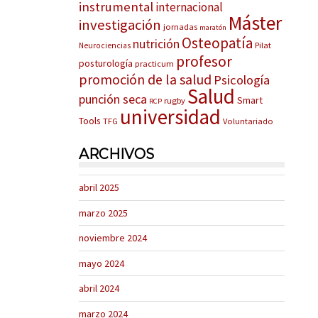
instrumental
internacional
Máster
investigación
jornadas
maratón
Osteopatía
nutrición
Pilat
Neurociencias
profesor
posturología
practicum
promoción de la salud
Psicología
Salud
punción seca
Smart
rugby
RCP
universidad
Tools
TFG
Voluntariado
ARCHIVOS
abril 2025
marzo 2025
noviembre 2024
mayo 2024
abril 2024
marzo 2024