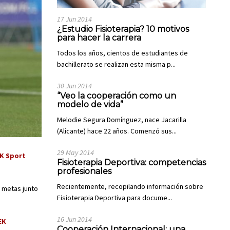
17 Jun 2014
¿Estudio Fisioterapia? 10 motivos
para hacer la carrera
Todos los años, cientos de estudiantes de
bachillerato se realizan esta misma p...
30 Jun 2014
“Veo la cooperación como un
modelo de vida”
Melodie Segura Domínguez, nace Jacarilla
(Alicante) hace 22 años. Comenzó sus...
29 May 2014
K Sport
Fisioterapia Deportiva: competencias
profesionales
Recientemente, recopilando información sobre
s metas junto
Fisioterapia Deportiva para docume...
16 Jun 2014
EK
Cooperación Internacional: una