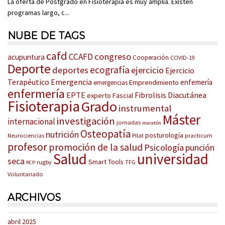
La oferta de Postgrado en Fisioterapia es muy amplia. Existen
programas largo, c...
NUBE DE TAGS
cafd
congreso
CCAFD
acupuntura
Cooperación
COVID-19
Deporte
ecografía
deportes
ejercicio
Ejercicio
Terapéutico
Emergencia
enfemería
Emprendimiento
emergencias
enfermería
EPTE
Fibrolisis Diacutánea
experto
Fascial
Fisioterapia
Grado
instrumental
Máster
investigación
internacional
jornadas
maratón
Osteopatía
nutrición
posturología
Pilat
practicum
Neurociencias
profesor
promoción de la salud
Psicología
punción
Salud
universidad
seca
Smart Tools
rugby
TFG
RCP
Voluntariado
ARCHIVOS
abril 2025