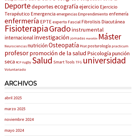
Deporte
ecografía
deportes
ejercicio
Ejercicio
Terapéutico
Emergencia
enfemería
Emprendimiento
emergencias
enfermería
EPTE
Fibrolisis Diacutánea
experto
Fascial
Fisioterapia
Grado
instrumental
Máster
investigación
internacional
jornadas
maratón
Osteopatía
nutrición
posturología
Pilat
practicum
Neurociencias
profesor
promoción de la salud
Psicología
punción
Salud
universidad
seca
Smart Tools
rugby
TFG
RCP
Voluntariado
ARCHIVOS
abril 2025
marzo 2025
noviembre 2024
mayo 2024