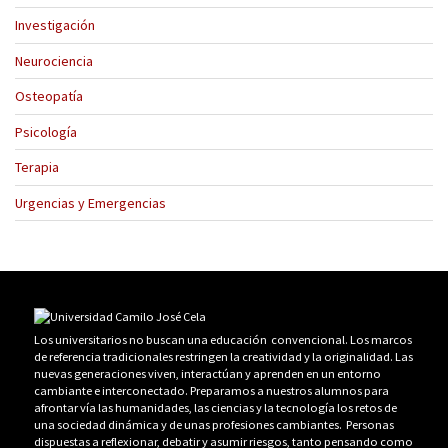
Investigación
Neurociencia
Osteopatía
Psicología
Terapia
Urgencias y Emergencias
Los universitarios no buscan una educación convencional. Los marcos
de referencia tradicionales restringen la creatividad y la originalidad. Las
nuevas generaciones viven, interactúan y aprenden en un entorno
cambiante e interconectado. Preparamos a nuestros alumnos para
afrontar vía las humanidades, las ciencias y la tecnología los retos de
una sociedad dinámica y de unas profesiones cambiantes. Personas
dispuestas a reflexionar, debatir y asumir riesgos, tanto pensando como