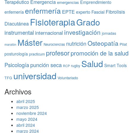
Terapéutico
Emergencia
Emprendimiento
emergencias
enfermería
EPTE
Fibrolisis
enfemería
experto
Fascial
Fisioterapia
Grado
Diacutánea
investigación
instrumental
internacional
jornadas
Máster
Osteopatía
nutrición
Pilat
Neurociencias
maratón
profesor
promoción de la salud
posturología
practicum
Salud
Psicología
punción seca
Smart Tools
rugby
RCP
universidad
TFG
Voluntariado
Archivos
abril 2025
marzo 2025
noviembre 2024
mayo 2024
abril 2024
marzo 2024