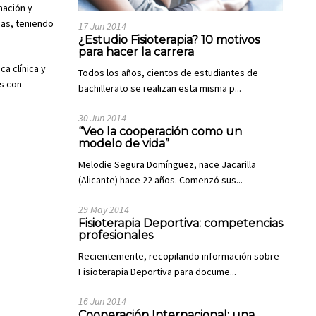
mación y
das, teniendo
17 Jun 2014
¿Estudio Fisioterapia? 10 motivos
para hacer la carrera
a clínica y
Todos los años, cientos de estudiantes de
os con
bachillerato se realizan esta misma p...
30 Jun 2014
“Veo la cooperación como un
modelo de vida”
Melodie Segura Domínguez, nace Jacarilla
(Alicante) hace 22 años. Comenzó sus...
29 May 2014
Fisioterapia Deportiva: competencias
profesionales
Recientemente, recopilando información sobre
Fisioterapia Deportiva para docume...
16 Jun 2014
Cooperación Internacional: una