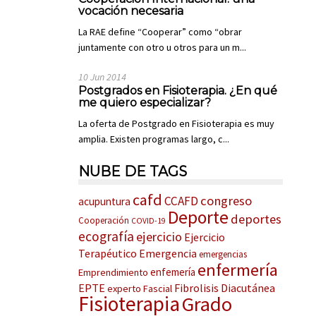
vocación necesaria
La RAE define “Cooperar” como “obrar
juntamente con otro u otros para un m...
10 Jun 2014
Postgrados en Fisioterapia. ¿En qué
me quiero especializar?
La oferta de Postgrado en Fisioterapia es muy
amplia. Existen programas largo, c...
NUBE DE TAGS
cafd
congreso
CCAFD
acupuntura
Deporte
deportes
Cooperación
COVID-19
ecografía
ejercicio
Ejercicio
Terapéutico
Emergencia
emergencias
enfermería
enfemería
Emprendimiento
EPTE
Fibrolisis Diacutánea
experto
Fascial
Fisioterapia
Grado