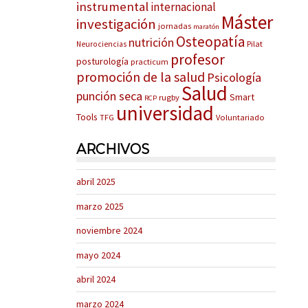
instrumental
internacional
Máster
investigación
jornadas
maratón
Osteopatía
nutrición
Pilat
Neurociencias
profesor
posturología
practicum
promoción de la salud
Psicología
Salud
punción seca
Smart
rugby
RCP
universidad
Tools
TFG
Voluntariado
ARCHIVOS
abril 2025
marzo 2025
noviembre 2024
mayo 2024
abril 2024
marzo 2024