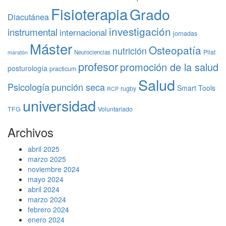
Fisioterapia
Grado
Diacutánea
investigación
instrumental
internacional
jornadas
Máster
Osteopatía
nutrición
Pilat
Neurociencias
maratón
profesor
promoción de la salud
posturología
practicum
Salud
Psicología
punción seca
Smart Tools
rugby
RCP
universidad
TFG
Voluntariado
Archivos
abril 2025
marzo 2025
noviembre 2024
mayo 2024
abril 2024
marzo 2024
febrero 2024
enero 2024