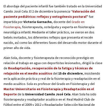
El abordaje del paciente infantil fue también tratado en la Universidad
Camilo José Cela. El 2 de diciembre la ponencia “
Valoración del
paciente pediátrico: reflejos y ontogénesis postural
”
fue
impartida por
Victoria Garnacho
, docente del
Grado en
Fisioterapia
, fisioterapeuta, osteópata y experta en fisioterapia
neurológica infantil. Mediante el taller práctico, se vieron en dos
bebés invitados, los diferentes reflejos que presenta el recién
nacido, así como las diferentes fases del desarrollo motor durante el
primer año de vida.
Alain Sola, docente y fisioterapeuta de reconocido prestigio en
relación al trabajo en agua con deportistas lesionados, dirigió la clase
de
Readaptación, recuperación de la fatiga y técnicas de
relajación en el medio acuático
del
15 de diciembre
, insistiendo
en la aplicación práctica y real de la fisioterapia y readaptación en el
medio acuático. Sola es profesor del Grado en Fisioterapia y del
Master Universitario en Fisioterapia y Readaptación en el
Deporte
de la
Universidad Camilo José Cela
. Alian Sola ha sido
fisioterapeuta y readaptador acuático en el Real Madrid Club de
Fútbol entre el 2009 y 2012 y Readaptador Selección Nacional de