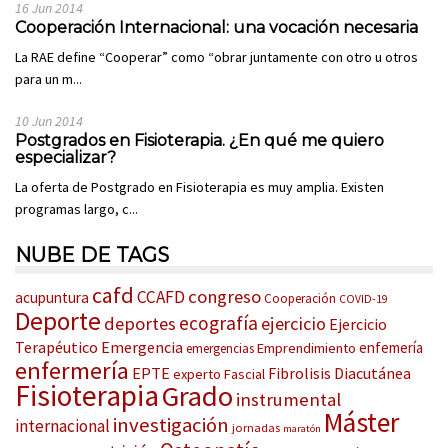
16 Jun 2014
Cooperación Internacional: una vocación necesaria
La RAE define “Cooperar” como “obrar juntamente con otro u otros
para un m...
10 Jun 2014
Postgrados en Fisioterapia. ¿En qué me quiero
especializar?
La oferta de Postgrado en Fisioterapia es muy amplia. Existen
programas largo, c...
NUBE DE TAGS
cafd
congreso
CCAFD
acupuntura
Cooperación
COVID-19
Deporte
ecografía
deportes
ejercicio
Ejercicio
Terapéutico
Emergencia
enfemería
Emprendimiento
emergencias
enfermería
EPTE
Fibrolisis Diacutánea
experto
Fascial
Fisioterapia
Grado
instrumental
Máster
investigación
internacional
jornadas
maratón