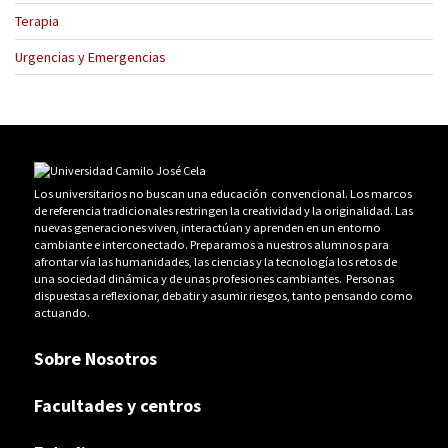
Terapia
Urgencias y Emergencias
Los universitarios no buscan una educación convencional. Los marcos
de referencia tradicionales restringen la creatividad y la originalidad. Las
nuevas generaciones viven, interactúan y aprenden en un entorno
cambiante e interconectado. Preparamos a nuestros alumnos para
afrontar vía las humanidades, las ciencias y la tecnología los retos de
una sociedad dinámica y de unas profesiones cambiantes. Personas
dispuestas a reflexionar, debatir y asumir riesgos, tanto pensando como
actuando.
Sobre Nosotros
Facultades y centros