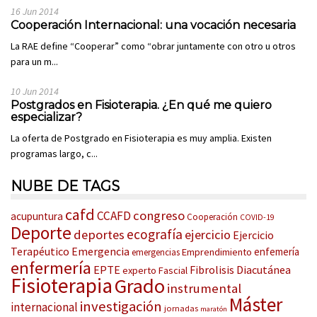
16 Jun 2014
Cooperación Internacional: una vocación necesaria
La RAE define “Cooperar” como “obrar juntamente con otro u otros
para un m...
10 Jun 2014
Postgrados en Fisioterapia. ¿En qué me quiero
especializar?
La oferta de Postgrado en Fisioterapia es muy amplia. Existen
programas largo, c...
NUBE DE TAGS
cafd
congreso
CCAFD
acupuntura
Cooperación
COVID-19
Deporte
ecografía
deportes
ejercicio
Ejercicio
Terapéutico
Emergencia
enfemería
Emprendimiento
emergencias
enfermería
EPTE
Fibrolisis Diacutánea
experto
Fascial
Fisioterapia
Grado
instrumental
Máster
investigación
internacional
jornadas
maratón