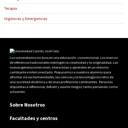
Terapia
Urgencias y Emergencias
Los universitarios no buscan una educación convencional. Los marcos
de referencia tradicionales restringen la creatividad y la originalidad. Las
nuevas generaciones viven, interactúan y aprenden en un entorno
cambiante e interconectado. Preparamos a nuestros alumnos para
afrontar vía las humanidades, las ciencias y la tecnología los retos de
una sociedad dinámica y de unas profesiones cambiantes. Personas
dispuestas a reflexionar, debatir y asumir riesgos, tanto pensando como
actuando.
Sobre Nosotros
Facultades y centros