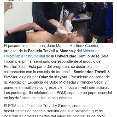
El pasado fin de semana, Juan Manuel Martínez Cuenca,
profesor de la
Escuela Travell & Simons
y del
Máster en
Fisioterapia Instrumental
de la
Universidad Camilo José Cela
,
impartió el primer seminario correspondiente al módulo de
Punción Seca. Esta parte del programa, se desarrolla en
colaboración con la escuela de formación
Seminarios
Travell &
Simons
, dirigida por
Orlando Mayoral
, Presidente de Honor de
la “Asociación Española de Dolor Miofascial y Punción Seca” y
ponente en múltiples congresos científicos a nivel internacional.
Los puntos gatillo miofasciales (PGM) suponen un papel esencial
en las disfunciones musculo-esqueléticas.
El PGM es definido por Travell y Simons, como zonas
hiperirritables de especial sensibilidad a la palpación que se
localizan en diversas partes del músculo. Son causa de dolor,