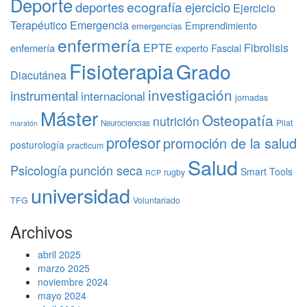
Deporte
ecografía
deportes
ejercicio
Ejercicio
Terapéutico
Emergencia
Emprendimiento
emergencias
enfermería
EPTE
Fibrolisis
enfemería
experto
Fascial
Fisioterapia
Grado
Diacutánea
investigación
instrumental
internacional
jornadas
Máster
Osteopatía
nutrición
Pilat
Neurociencias
maratón
profesor
promoción de la salud
posturología
practicum
Salud
Psicología
punción seca
Smart Tools
rugby
RCP
universidad
TFG
Voluntariado
Archivos
abril 2025
marzo 2025
noviembre 2024
mayo 2024