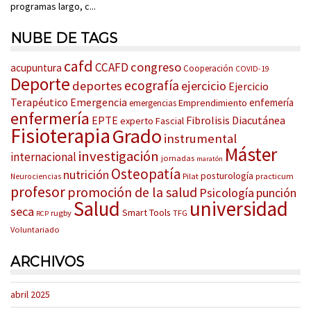
programas largo, c...
NUBE DE TAGS
cafd
congreso
CCAFD
acupuntura
Cooperación
COVID-19
Deporte
ecografía
deportes
ejercicio
Ejercicio
Terapéutico
Emergencia
enfemería
Emprendimiento
emergencias
enfermería
EPTE
Fibrolisis Diacutánea
experto
Fascial
Fisioterapia
Grado
instrumental
Máster
investigación
internacional
jornadas
maratón
Osteopatía
nutrición
posturología
Pilat
practicum
Neurociencias
profesor
promoción de la salud
Psicología
punción
Salud
universidad
seca
Smart Tools
rugby
TFG
RCP
Voluntariado
ARCHIVOS
abril 2025