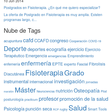
10 Jun 2014
Postgrados en Fisioterapia. ¿En qué me quiero especializar?
La oferta de Postgrado en Fisioterapia es muy amplia. Existen
programas largo, c...
Nube de Tags
cafd
congreso
CCAFD
acupuntura
Cooperación
COVID-19
Deporte
ecografía
deportes
ejercicio
Ejercicio
Terapéutico
Emergencia
Emprendimiento
emergencias
enfermería
EPTE
Fibrolisis
enfemería
experto
Fascial
Fisioterapia
Grado
Diacutánea
investigación
instrumental
internacional
jornadas
Máster
Osteopatía
nutrición
Pilat
Neurociencias
maratón
profesor
promoción de la salud
posturología
practicum
Salud
Psicología
punción seca
Smart Tools
rugby
RCP