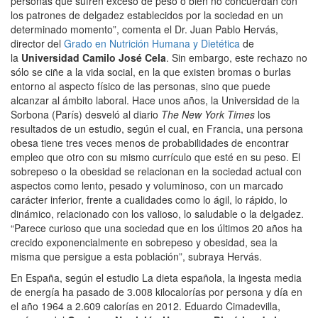
personas que sufren exceso de peso o bien no concuerdan con
los patrones de delgadez establecidos por la sociedad en un
determinado momento”, comenta el Dr. Juan Pablo Hervás,
director del
Grado en Nutrición Humana y Dietética
de
la
Universidad Camilo José Cela
. Sin embargo, este rechazo no
sólo se ciñe a la vida social, en la que existen bromas o burlas
entorno al aspecto físico de las personas, sino que puede
alcanzar al ámbito laboral. Hace unos años, la Universidad de la
Sorbona (París) desveló al diario
The New York Times
los
resultados de un estudio, según el cual, en Francia, una persona
obesa tiene tres veces menos de probabilidades de encontrar
empleo que otro con su mismo currículo que esté en su peso. El
sobrepeso o la obesidad se relacionan en la sociedad actual con
aspectos como lento, pesado y voluminoso, con un marcado
carácter inferior, frente a cualidades como lo ágil, lo rápido, lo
dinámico, relacionado con los valioso, lo saludable o la delgadez.
“Parece curioso que una sociedad que en los últimos 20 años ha
crecido exponencialmente en sobrepeso y obesidad, sea la
misma que persigue a esta población”, subraya Hervás.
En España, según el estudio La dieta española, la ingesta media
de energía ha pasado de 3.008 kilocalorías por persona y día en
el año 1964 a 2.609 calorías en 2012. Eduardo Cimadevilla,