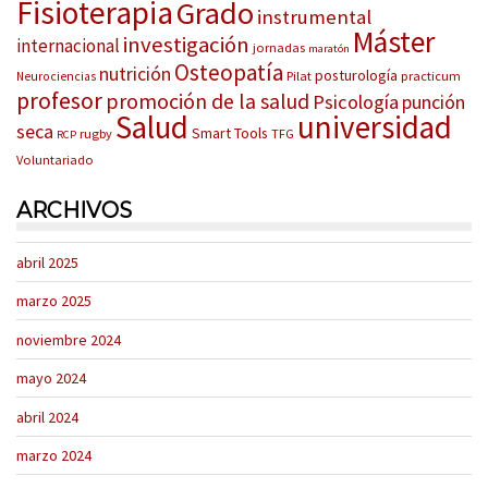
Fisioterapia
Grado
instrumental
Máster
investigación
internacional
jornadas
maratón
Osteopatía
nutrición
posturología
Pilat
practicum
Neurociencias
profesor
promoción de la salud
Psicología
punción
Salud
universidad
seca
Smart Tools
rugby
TFG
RCP
Voluntariado
ARCHIVOS
abril 2025
marzo 2025
noviembre 2024
mayo 2024
abril 2024
marzo 2024