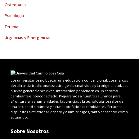
Osteopatía
Psicología
Terapia
Urgencias y Emergencias
Los universitarios no buscan una educación convencional. Los marcos
de referencia tradicionales restringen la creatividad y la originalidad. Las
nuevas generaciones viven, interactúan y aprenden en un entorno
cambiante e interconectado. Preparamos a nuestros alumnos para
afrontar vía las humanidades, las ciencias y la tecnología los retos de
una sociedad dinámica y de unas profesiones cambiantes. Personas
dispuestas a reflexionar, debatir y asumir riesgos, tanto pensando como
actuando.
Sobre Nosotros