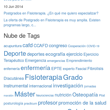
10 Jun 2014
Postgrados en Fisioterapia. ¿En qué me quiero especializar?
La oferta de Postgrado en Fisioterapia es muy amplia. Existen
programas largo, c...
Nube de Tags
cafd
congreso
CCAFD
acupuntura
Cooperación
COVID-19
Deporte
ecografía
deportes
ejercicio
Ejercicio
Terapéutico
Emergencia
Emprendimiento
emergencias
enfermería
EPTE
Fibrolisis
enfemería
experto
Fascial
Fisioterapia
Grado
Diacutánea
investigación
instrumental
internacional
jornadas
Máster
Osteopatía
nutrición
Pilat
Neurociencias
maratón
profesor
promoción de la salud
posturología
practicum