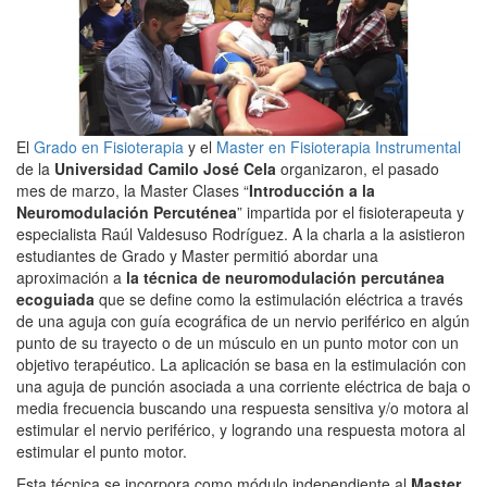
El
Grado en Fisioterapia
y el
Master en Fisioterapia Instrumental
de la
Universidad Camilo José Cela
organizaron, el pasado
mes de marzo, la Master Clases “
Introducción a la
Neuromodulación Percuténea
” impartida por el fisioterapeuta y
especialista Raúl Valdesuso Rodríguez. A la charla a la asistieron
estudiantes de Grado y Master permitió abordar una
aproximación a
la técnica de neuromodulación percutánea
ecoguiada
que se define como la estimulación eléctrica a través
de una aguja con guía ecográfica de un nervio periférico en algún
punto de su trayecto o de un músculo en un punto motor con un
objetivo terapéutico. La aplicación se basa en la estimulación con
una aguja de punción asociada a una corriente eléctrica de baja o
media frecuencia buscando una respuesta sensitiva y/o motora al
estimular el nervio periférico, y logrando una respuesta motora al
estimular el punto motor.
Esta técnica se incorpora como módulo independiente al
Master