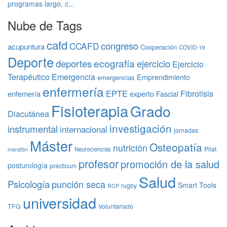
programas largo, c...
Nube de Tags
cafd
congreso
CCAFD
acupuntura
Cooperación
COVID-19
Deporte
ecografía
deportes
ejercicio
Ejercicio
Terapéutico
Emergencia
Emprendimiento
emergencias
enfermería
EPTE
Fibrolisis
enfemería
experto
Fascial
Fisioterapia
Grado
Diacutánea
investigación
instrumental
internacional
jornadas
Máster
Osteopatía
nutrición
Pilat
Neurociencias
maratón
profesor
promoción de la salud
posturología
practicum
Salud
Psicología
punción seca
Smart Tools
rugby
RCP
universidad
TFG
Voluntariado