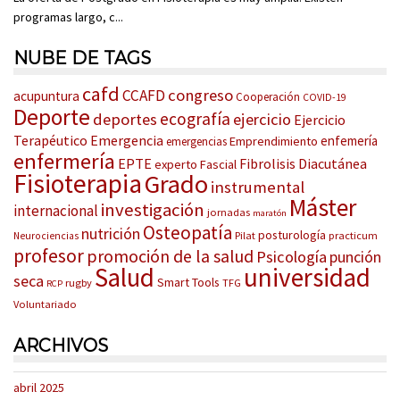
programas largo, c...
NUBE DE TAGS
cafd
congreso
CCAFD
acupuntura
Cooperación
COVID-19
Deporte
ecografía
deportes
ejercicio
Ejercicio
Terapéutico
Emergencia
enfemería
Emprendimiento
emergencias
enfermería
EPTE
Fibrolisis Diacutánea
experto
Fascial
Fisioterapia
Grado
instrumental
Máster
investigación
internacional
jornadas
maratón
Osteopatía
nutrición
posturología
Pilat
practicum
Neurociencias
profesor
promoción de la salud
Psicología
punción
Salud
universidad
seca
Smart Tools
rugby
TFG
RCP
Voluntariado
ARCHIVOS
abril 2025