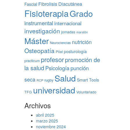
Fibrolisis Diacutánea
Fascial
Fisioterapia
Grado
instrumental
internacional
investigación
jornadas
maratón
Máster
nutrición
Neurociencias
Osteopatía
posturología
Pilat
profesor
promoción de
practicum
la salud
Psicología
punción
Salud
seca
Smart Tools
rugby
RCP
universidad
TFG
Voluntariado
Archivos
abril 2025
marzo 2025
noviembre 2024