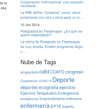
Cooperación Internacional: una vocación
de la
necesaria
 esa
La RAE define “Cooperar” como “obrar
juntamente con otro u otros para un m...
10 Jun 2014
Postgrados en Fisioterapia. ¿En qué me
quiero especializar?
La oferta de Postgrado en Fisioterapia
es muy amplia. Existen programas largo,
c...
Nube de Tags
cafd
congreso
CCAFD
acupuntura
Deporte
Cooperación
COVID-19
ecografía
deportes
ejercicio
Ejercicio Terapéutico
Emergencia
Emprendimiento
enfemería
emergencias
enfermería
EPTE
experto