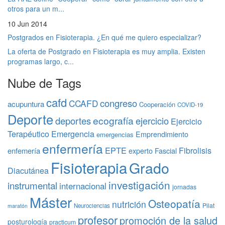
otros para un m...
10 Jun 2014
Postgrados en Fisioterapia. ¿En qué me quiero especializar?
La oferta de Postgrado en Fisioterapia es muy amplia. Existen
programas largo, c...
Nube de Tags
cafd
congreso
CCAFD
acupuntura
Cooperación
COVID-19
Deporte
ecografía
deportes
ejercicio
Ejercicio
Terapéutico
Emergencia
Emprendimiento
emergencias
enfermería
EPTE
Fibrolisis
enfemería
experto
Fascial
Fisioterapia
Grado
Diacutánea
investigación
instrumental
internacional
jornadas
Máster
Osteopatía
nutrición
Pilat
Neurociencias
maratón
profesor
promoción de la salud
posturología
practicum