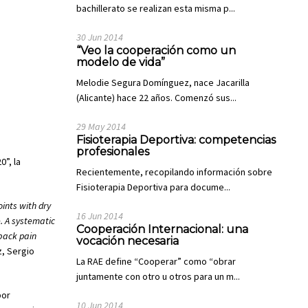
bachillerato se realizan esta misma p...
30 Jun 2014
“Veo la cooperación como un
modelo de vida”
Melodie Segura Domínguez, nace Jacarilla
(Alicante) hace 22 años. Comenzó sus...
29 May 2014
Fisioterapia Deportiva: competencias
profesionales
”, la
Recientemente, recopilando información sobre
Fisioterapia Deportiva para docume...
ints with dry
16 Jun 2014
. A systematic
Cooperación Internacional: una
back pain
vocación necesaria
z, Sergio
La RAE define “Cooperar” como “obrar
juntamente con otro u otros para un m...
por
10 Jun 2014