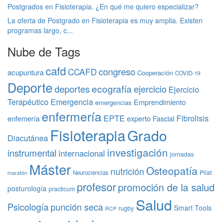
Postgrados en Fisioterapia. ¿En qué me quiero especializar?
La oferta de Postgrado en Fisioterapia es muy amplia. Existen
programas largo, c...
Nube de Tags
cafd
congreso
CCAFD
acupuntura
Cooperación
COVID-19
Deporte
ecografía
deportes
ejercicio
Ejercicio
Terapéutico
Emergencia
Emprendimiento
emergencias
enfermería
EPTE
Fibrolisis
enfemería
experto
Fascial
Fisioterapia
Grado
Diacutánea
investigación
instrumental
internacional
jornadas
Máster
Osteopatía
nutrición
Pilat
Neurociencias
maratón
profesor
promoción de la salud
posturología
practicum
Salud
Psicología
punción seca
Smart Tools
rugby
RCP