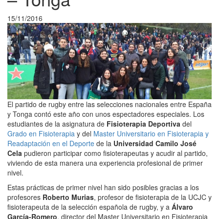
15/11/2016
El partido de rugby entre las selecciones nacionales entre España
y Tonga contó este año con unos espectadores especiales. Los
estudiantes de la asignatura de
Fisioterapia Deportiva
del
Grado en Fisioterapia
y del
Master Universitario en Fisioterapia y
Readaptación en el Deporte
de la
Universidad Camilo José
Cela
pudieron participar como fisioterapeutas y acudir al partido,
viviendo de esta manera una experiencia profesional de primer
nivel.
Estas prácticas de primer nivel han sido posibles gracias a los
profesores
Roberto Murias
, profesor de fisioterapia de la UCJC y
fisioterapeuta de la selección española de rugby, y a
Álvaro
García-Romero
, director del Master Universitario en Fisioterapia