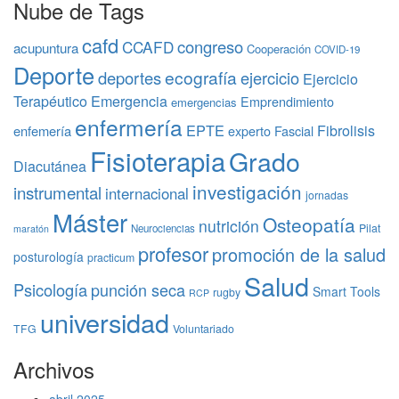
Nube de Tags
cafd
congreso
CCAFD
acupuntura
Cooperación
COVID-19
Deporte
ecografía
deportes
ejercicio
Ejercicio
Terapéutico
Emergencia
Emprendimiento
emergencias
enfermería
EPTE
Fibrolisis
enfemería
experto
Fascial
Fisioterapia
Grado
Diacutánea
investigación
instrumental
internacional
jornadas
Máster
Osteopatía
nutrición
Pilat
Neurociencias
maratón
profesor
promoción de la salud
posturología
practicum
Salud
Psicología
punción seca
Smart Tools
rugby
RCP
universidad
TFG
Voluntariado
Archivos
abril 2025