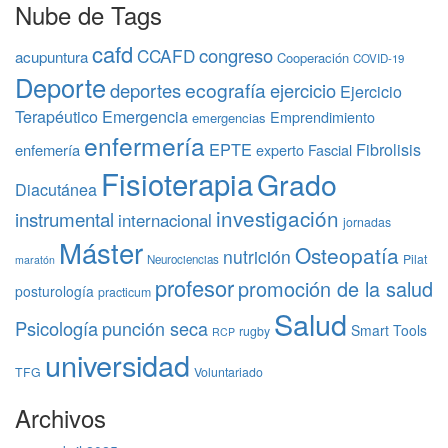
Nube de Tags
cafd
congreso
CCAFD
acupuntura
Cooperación
COVID-19
Deporte
ecografía
deportes
ejercicio
Ejercicio
Terapéutico
Emergencia
Emprendimiento
emergencias
enfermería
EPTE
Fibrolisis
enfemería
experto
Fascial
Fisioterapia
Grado
Diacutánea
investigación
instrumental
internacional
jornadas
Máster
Osteopatía
nutrición
Pilat
Neurociencias
maratón
profesor
promoción de la salud
posturología
practicum
Salud
Psicología
punción seca
Smart Tools
rugby
RCP
universidad
TFG
Voluntariado
Archivos