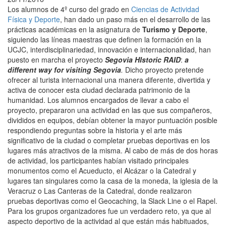
Los alumnos de 4º curso del grado en
Ciencias de Actividad
Física y Deporte
, han dado un paso más en el desarrollo de las
prácticas académicas en la asignatura de
Turismo y Deporte
,
siguiendo las líneas maestras que definen la formación en la
UCJC, interdisciplinariedad, innovación e internacionalidad, han
puesto en marcha el proyecto
Segovia HIstoric RAID
:
a
different way for visiting Segovia
.
Dicho proyecto pretende
ofrecer al turista internacional una manera diferente, divertida y
activa de conocer esta ciudad declarada patrimonio de la
humanidad. Los alumnos encargados de llevar a cabo el
proyecto, prepararon una actividad en las que sus compañeros,
divididos en equipos, debían obtener la mayor puntuación posible
respondiendo preguntas sobre la historia y el arte más
significativo de la ciudad o completar pruebas deportivas en los
lugares más atractivos de la misma. Al cabo de más de dos horas
de actividad, los participantes habían visitado principales
monumentos como el Acueducto, el Alcázar o la Catedral y
lugares tan singulares como la casa de la moneda, la iglesia de la
Veracruz o Las Canteras de la Catedral, donde realizaron
pruebas deportivas como el Geocaching, la Slack Line o el Rapel.
Para los grupos organizadores fue un verdadero reto, ya que al
aspecto deportivo de la actividad al que están más habituados,