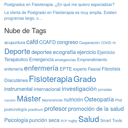
Postgrados en Fisioterapia. ¿En qué me quiero especializar?
La oferta de Postgrado en Fisioterapia es muy amplia. Existen
programas largo, c...
Nube de Tags
cafd
congreso
CCAFD
acupuntura
Cooperación
COVID-19
Deporte
ecografía
deportes
ejercicio
Ejercicio
Terapéutico
Emergencia
Emprendimiento
emergencias
enfermería
EPTE
Fibrolisis
enfemería
experto
Fascial
Fisioterapia
Grado
Diacutánea
investigación
instrumental
internacional
jornadas
Máster
Osteopatía
nutrición
Pilat
Neurociencias
maratón
profesor
promoción de la salud
posturología
practicum
Salud
Psicología
punción seca
Smart Tools
rugby
RCP