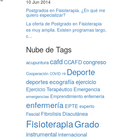
10 Jun 2014
Postgrados en Fisioterapia. ¿En qué me
quiero especializar?
La oferta de Postgrado en Fisioterapia
es muy amplia. Existen programas largo,
c...
Nube de Tags
cafd
congreso
CCAFD
acupuntura
Deporte
Cooperación
COVID-19
ecografía
deportes
ejercicio
Ejercicio Terapéutico
Emergencia
Emprendimiento
enfemería
emergencias
enfermería
EPTE
experto
Fibrolisis Diacutánea
Fascial
Fisioterapia
Grado
instrumental
internacional