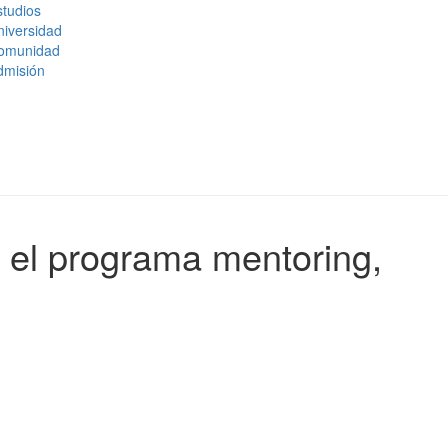
tudios
niversidad
omunidad
dmisión
 el programa mentoring,