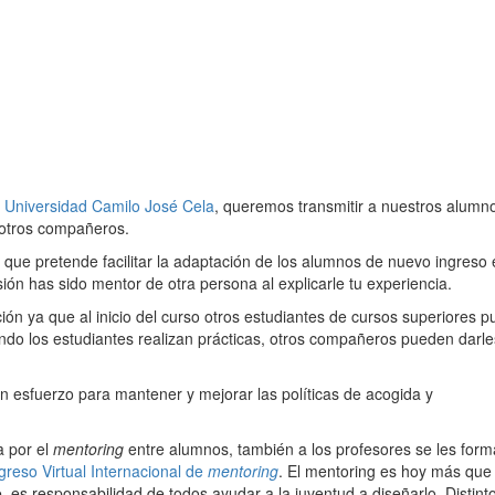
a
Universidad Camilo José Cela
, queremos transmitir a nuestros alumn
 otros compañeros.
 que pretende facilitar la adaptación de los alumnos de nuevo ingreso 
ión has sido mentor de otra persona al explicarle tu experiencia.
ión ya que al inicio del curso otros estudiantes de cursos superiores 
ando los estudiantes realizan prácticas, otros compañeros pueden darle
un esfuerzo para mantener y mejorar las políticas de acogida y
a por el
mentoring
entre alumnos, también a los profesores se les form
reso Virtual Internacional de
mentoring
. El mentoring es hoy más que
 es responsabilidad de todos ayudar a la juventud a diseñarlo. Distint