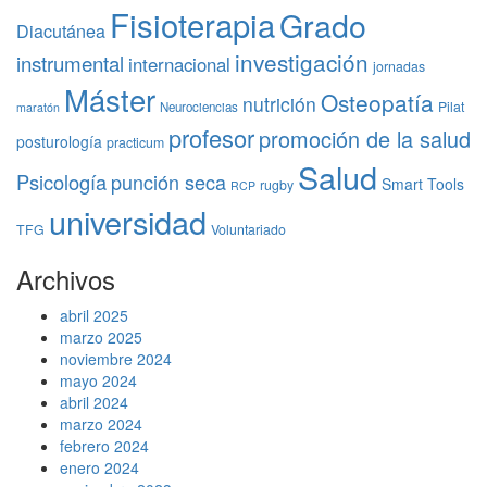
Fisioterapia
Grado
Diacutánea
investigación
instrumental
internacional
jornadas
Máster
Osteopatía
nutrición
Pilat
Neurociencias
maratón
profesor
promoción de la salud
posturología
practicum
Salud
Psicología
punción seca
Smart Tools
rugby
RCP
universidad
TFG
Voluntariado
Archivos
abril 2025
marzo 2025
noviembre 2024
mayo 2024
abril 2024
marzo 2024
febrero 2024
enero 2024